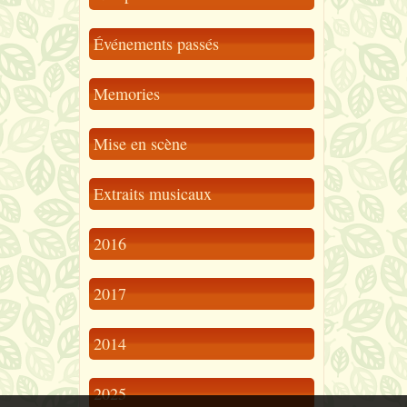
Événements passés
Memories
Mise en scène
Extraits musicaux
2016
2017
2014
2025