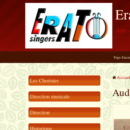
Er
Ans -
Page d'accu
Accueil
Les Choristes
Aud
Direction musicale
Direction
Historique