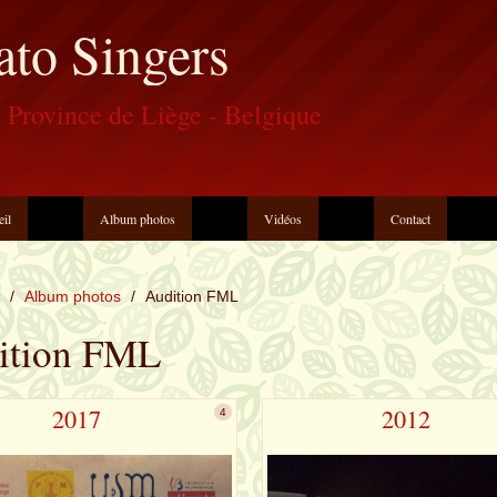
ato Singers
 Province de Liège - Belgique
eil
Album photos
Vidéos
Contact
/
Album photos
/
Audition FML
ition FML
2017
2012
4