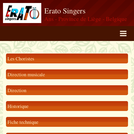
Erato Singers
Ans - Province de Liège - Belgique
Page d'accueil
Les Choristes
Album photos
Vidéos
Direction musicale
Contact
Direction
Agenda
Historique
Fiche technique